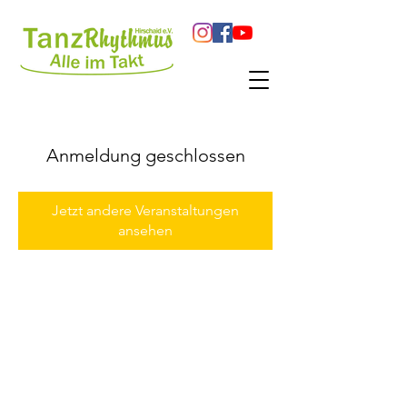
Anmeldung geschlossen
Jetzt andere Veranstaltungen
ansehen
© 2023 TanzRhythmus Hirschaid e.V.
Website erstellt von
www.ella-grafikdesign.de
Datenschutz
Impressum