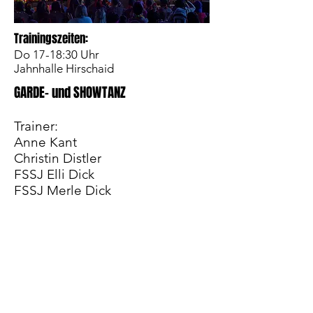
Trainingszeiten:
Do 17-18:30 Uhr
Jahnhalle Hirschaid
GARDE- und SHOWTANZ
Trainer:
Anne Kant
Christin Distler
FSSJ Elli Dick
FSSJ Merle Dick
Wir sind aktuell 20 Tänzerinnen
und tanzen Garde und
Showtanz. Uns liegt auch das
soziale Miteinander der Gruppe
am Herzen, weshalb wir neben
dem Tanzen auch gerne